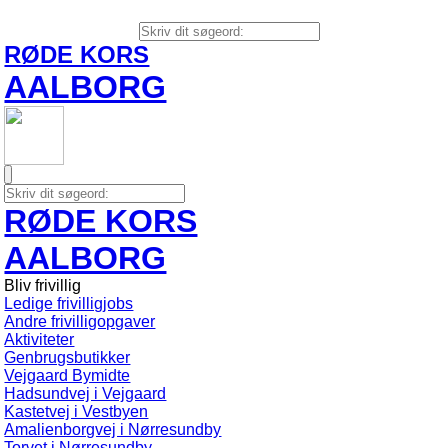
RØDE KORS
AALBORG
RØDE KORS
AALBORG
Bliv frivillig
Ledige frivilligjobs
Andre frivilligopgaver
Aktiviteter
Genbrugsbutikker
Vejgaard Bymidte
Hadsundvej i Vejgaard
Kastetvej i Vestbyen
Amalienborgvej i Nørresundby
Torvet i Nørresundby