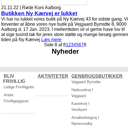
21.11.22 | Røde Kors Aalborg
Butikken Ny Kærvej er lukket
Vi har nu lukket vores butik på Ny Kærvej 43 for sidste gang. V
forventer at åbne vores nye butik på Vejgaard Bymidte 8, 9000
Aalborg d. 17 Jan. 2023. I mellemtiden vil vi gerne have lov til
at sige tusind tak for jeres store støtte og mange besøg genne
tiden på Ny Kærvej
Læs mere
Side 8 af 8
1
2
3
4
5
6
7
8
Nyheder
BLIV
AKTIVITETER
GENBRUGSBUTIKKER
FRIVILLIG
Vejgaard Bymidte
Ledige Frivilligjobs
Hadsundvej I
Andre
Vejgaard
Frivilligopgaver
Kastetvej I
Vestbyen
Amalienborgvej I
Nørresundby