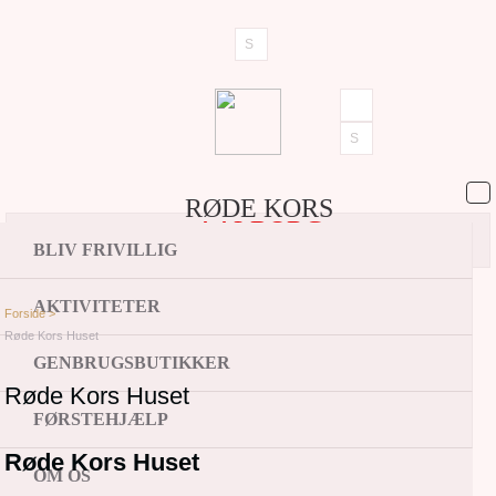
RØDE KORS
AALBORG
BLIV FRIVILLIG
AKTIVITETER
Forside >
Røde Kors Huset
GENBRUGSBUTIKKER
Røde Kors Huset
FØRSTEHJÆLP
Røde Kors Huset
OM OS