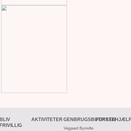
BLIV
AKTIVITETER
GENBRUGSBUTIKKER
FØRSTEHJÆL
FRIVILLIG
Vejgaard Bymidte