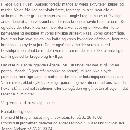
I Røde Kors Huset i Aalborg foregår mange af vores aktiviteter, kurser og
møder. Vores frivillige har skabt flotte, farverige lokaler, hvor alle er
velkomne. Her er grønne planter overalt, nogle bragt til huset af frivillige,
andre doneret af en virksomhed, der ikke længere havde brug for dem. Kom
og oplev det store krea-rum, hvor der bliver syet og strikket, den flotte
børneafdeling designet af vores frivillige arkitekt Rasa, vores cafeområde,
hvor man kan lave sig en kop kaffe og vores hyggelige gårdhave, hvor man
kan sidde og nyde vejret. Det er også her vi holder vores kurser i
førstehjælp og afholder møder i vores store mødelokale. Det er virkelig et
samlingssted for brugere og frivillige.
Det gule hus er beliggende i Ågade 15b. Du finder det ved at gå ind ad
porten i Ågade 15 (der står Aalykke på porten). Vi kan ikke tilbyde
parkering, men lige udenfor porten er der en stor betalingsparkeringsplads.
Vi har overdækket cykelparkering i gården, og hvis du er med bus, kan du
f.eks. stå af ved politistationen eller banegården og gå resten af vejen – det
tager ca. 5 minutter.
Vi glæder os til at se dig i huset.
Kontaktmuligheder:
I forhold til brug af huset ring til sekretariatet på 31 19 46 02
I forhold til problemer, defekter og andet i forhold til huset ring til vicevært
Jesper Nielsen på 36 21 23 34