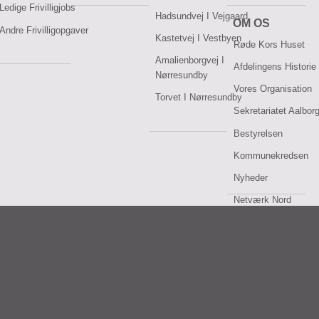
Ledige Frivilligjobs
Hadsundvej I Vejgaard
OM OS
Andre Frivilligopgaver
Kastetvej I Vestbyen
Røde Kors Huset
Amalienborgvej I
Afdelingens Historie
Nørresundby
Vores Organisation
Torvet I Nørresundby
Sekretariatet Aalbor
Bestyrelsen
Kommunekredsen
Nyheder
Netværk Nord
Kontakt