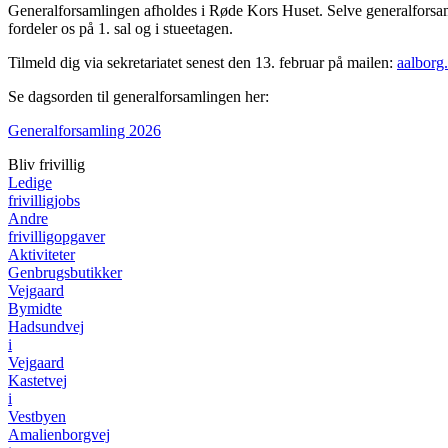
Generalforsamlingen afholdes i Røde Kors Huset. Selve generalforsaml
fordeler os på 1. sal og i stueetagen.
Tilmeld dig via sekretariatet senest den 13. februar på mailen:
aalborg
Se dagsorden til generalforsamlingen her:
Generalforsamling 2026
Bliv frivillig
Ledige
frivilligjobs
Andre
frivilligopgaver
Aktiviteter
Genbrugsbutikker
Vejgaard
Bymidte
Hadsundvej
i
Vejgaard
Kastetvej
i
Vestbyen
Amalienborgvej