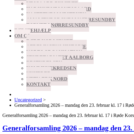
VEJGAARD BYMIDTE
HADSUNDVEJ I VEJGAARD
KASTETVEJ I VESTBYEN
AMALIENBORGVEJ I NØRRESUNDBY
TORVET I NØRRESUNDBY
FØRSTEHJÆLP
OM OS
RØDE KORS HUSET
AFDELINGENS HISTORIE
VORES ORGANISATION
SEKRETARIATET AALBORG
BESTYRELSEN
KOMMUNEKREDSEN
NYHEDER
NETVÆRK NORD
KONTAKT
Uncategorized
>
Generalforsamling 2026 – mandag den 23. februar kl. 17 i Rø
Generalforsamling 2026 – mandag den 23. februar kl. 17 i Røde Kor
Generalforsamling 2026 – mandag den 23. 