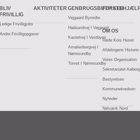
BLIV
AKTIVITETER
GENBRUGSBUTIKKER
FØRSTEHJÆL
FRIVILLIG
Vejgaard Bymidte
Ledige Frivilligjobs
Hadsundvej I Vejgaard
OM OS
Andre Frivilligopgaver
Kastetvej I Vestbyen
Røde Kors Huset
Amalienborgvej I
Afdelingens Historie
Nørresundby
Vores Organisation
Torvet I Nørresundby
Sekretariatet Aalbor
Bestyrelsen
Kommunekredsen
Nyheder
Netværk Nord
Kontakt