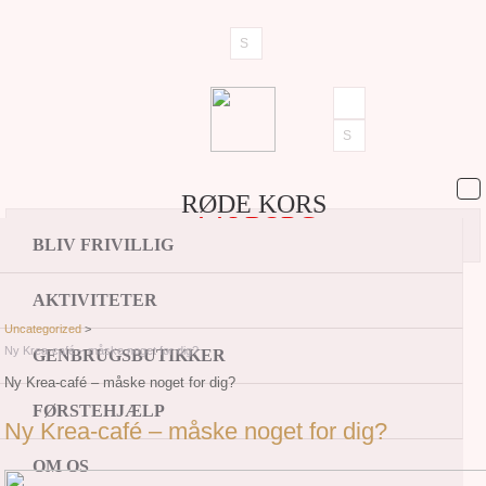
RØDE KORS
AALBORG
BLIV FRIVILLIG
AKTIVITETER
Uncategorized
>
Ny Krea-café – måske noget for dig?
GENBRUGSBUTIKKER
Ny Krea-café – måske noget for dig?
FØRSTEHJÆLP
Ny Krea-café – måske noget for dig?
OM OS