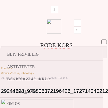
RØDE KORS
AALBORG
BLIV FRIVILLIG
AKTIVITETER
Forside >
Venner Viser Vej til bowling >
29244698_979806372196426_1727143402128015360_n
GENBRUGSBUTIKKER
29244698_979806372196426_17271434021
FØRSTEHJÆLP
OM OS