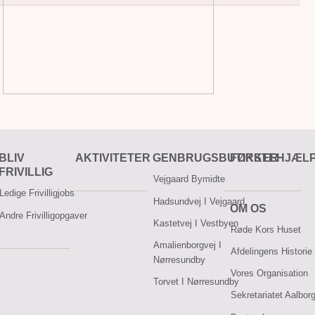
BLIV
AKTIVITETER
GENBRUGSBUTIKKER
FØRSTEHJÆL
FRIVILLIG
Vejgaard Bymidte
Ledige Frivilligjobs
Hadsundvej I Vejgaard
OM OS
Andre Frivilligopgaver
Kastetvej I Vestbyen
Røde Kors Huset
Amalienborgvej I
Afdelingens Historie
Nørresundby
Vores Organisation
Torvet I Nørresundby
Sekretariatet Aalbor