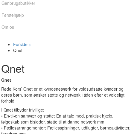
Genbrugsbutikker
Førstehjælp
Om os
Forside >
Qnet
Qnet
Qnet
Røde Kors’ Qnet er et kvindenetværk for voldsudsatte kvinder og
deres børn, som ønsker støtte og netværk i tiden efter et voldeligt
forhold.
I Qnet tilbyder frivillige:
• En-til-en samvær og støtte: En at tale med, praktisk hjælp,
følgeskab som bisidder, støtte til at danne netværk mm.
• Fællesarrangementer: Fællesspisninger, udflugter, børneaktiviteter,
foredrag mm