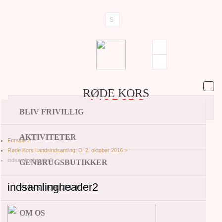
RØDE KORS
AALBORG
BLIV FRIVILLIG
AKTIVITETER
Forside >
Røde Kors Landsindsamling: D. 2. oktober 2016 >
indsamlingheader2
GENBRUGSBUTIKKER
indsamlingheader2
FØRSTEHJÆLP
OM OS