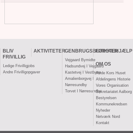
BLIV
AKTIVITETER
GENBRUGSBUTIKKER
FØRSTEHJÆLP
FRIVILLIG
Vejgaard Bymidte
OM OS
Ledige Frivilligjobs
Hadsundvej I Vejgaard
Andre Frivilligopgaver
Kastetvej I Vestbyen
Røde Kors Huset
Amalienborgvej I
Afdelingens Historie
Nørresundby
Vores Organisation
Torvet I Nørresundby
Sekretariatet Aalborg
Bestyrelsen
Kommunekredsen
Nyheder
Netværk Nord
Kontakt