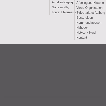
Amalienborgvej I
Afdelingens Historie
Nørresundby
Vores Organisation
Torvet I Nørresundby
Sekretariatet Aalborg
Bestyrelsen
Kommunekredsen
Nyheder
Netværk Nord
Kontakt