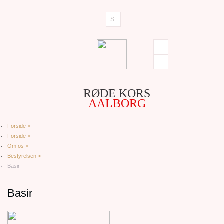
RØDE KORS
AALBORG
Forside >
Forside >
Om os >
Bestyrelsen >
Basir
Basir