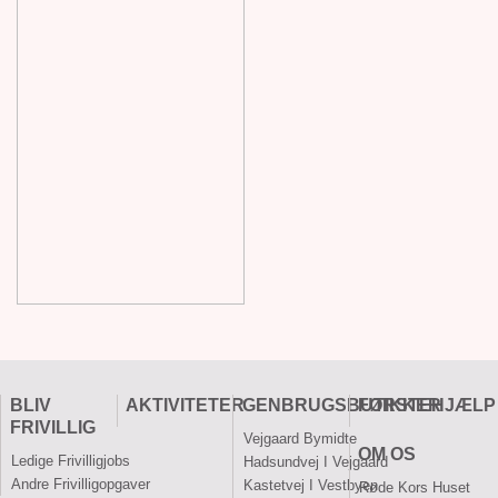
BLIV
AKTIVITETER
GENBRUGSBUTIKKER
FØRSTEHJÆLP
FRIVILLIG
Vejgaard Bymidte
OM OS
Ledige Frivilligjobs
Hadsundvej I Vejgaard
Andre Frivilligopgaver
Kastetvej I Vestbyen
Røde Kors Huset