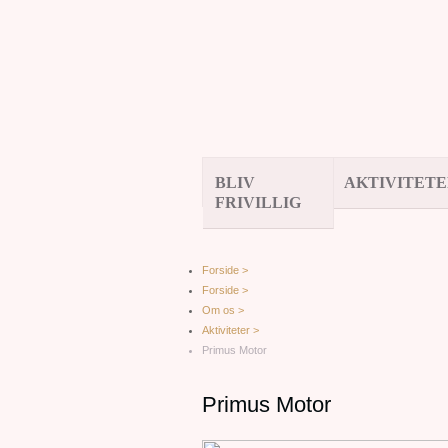
BLIV
AKTIVITET
FRIVILLIG
Forside >
Forside >
Om os >
Aktiviteter >
Primus Motor
Primus Motor