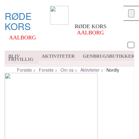
RØDE
KORS
RØDE KORS
AALBORG
AALBORG
BLIV
AKTIVITETER
GENBRUGSBUTIKKER
FRIVILLIG
Forside >
Forside >
Om os >
Aktiviteter >
Nordly