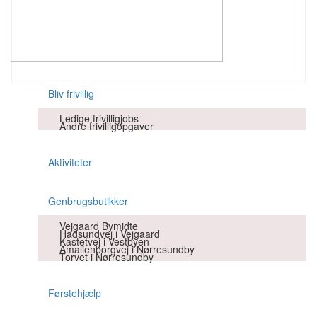
Bliv frivillig
Ledige frivilligjobs
Vejgaard Bymidte
Ledige
Andre frivilligopgaver
frivilligjobs
Hadsundvej i Vejgaard
Aktiviteter
Andre
Kastetvej i Vestbyen
frivilligopgaver
Amalienborgvej i Nørresundby
Genbrugsbutikker
Torvet i Nørresundby
Vejgaard Bymidte
Hadsundvej i Vejgaard
Kastetvej i Vestbyen
Amalienborgvej i Nørresundby
Torvet i Nørresundby
Førstehjælp