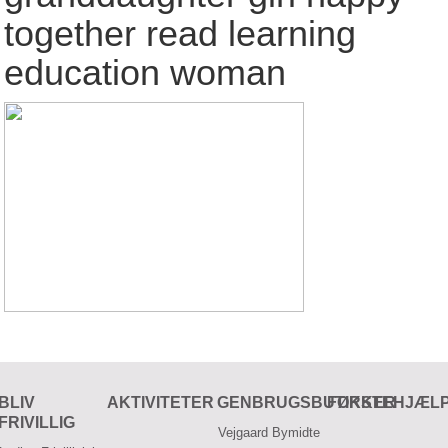
together read learning
education woman
BLIV
AKTIVITETER
GENBRUGSBUTIKKER
FØRSTEHJÆL
FRIVILLIG
Vejgaard Bymidte