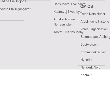
Ledige Frivilligjobs
Hadsundvej I Vejgaard
OM OS
Andre Frivilligopgaver
Kastetvej I Vestbyen
Røde Kors Huset
Amalienborgvej I
Afdelingens Historie
Nørresundby
Vores Organisation
Torvet I Nørresundby
Sekretariatet Aalbor
Bestyrelsen
Kommunekredsen
Nyheder
Netværk Nord
Kontakt