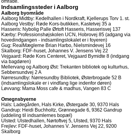
område.
Indsamlingssteder i Aalborg
Aalborg byområde
Aalborg Midtby: Kedelhallen i Nordkraft, Kjellerups Torv 1. st.
Aalborg Vestby: Røde Kors-butikken, Kastetvej 35 a
Hasseris: Nybolig Palle Ørtoft Hasseris, Hasserisvej 137
Kærby: Professionshøjskolen UCN, Hobrovej 85 (adgang via
hovedindgangen - indsamlingslokalet er i foyeren)
Gug: RealMæglerne Brian Harbo, Nielsmindevej 16
Skalborg: FDF-huset, Johannes V. Jensens Vej 22
Vejgaard: Røde Kors Centeret, Vejgaard Bymidte 8 (indgang
via bagdøren)
Mellervang og Aalborg Øst: Trekanten bibliotek og kulturhus,
Sebbersundvej 2 A
Nørresundby: Nørresundby Bibliotek, Østerbrogade 52 B
(indsamlingslokale er i vindfang lige indenfor døren)
Løvvang: Mama Moss cafe & madhus, Vangen 83 C
Omegnsbyerne
Hals: Ladegården, Hals Kirke, Østergade 30, 9370 Hals
Gandrup: Heidi Buchholtz, Grønnegade 6, 9362 Gandrup
(uddeling til indsamlernes bopæl)
Ulsted: Ulstedhallen, Nørtoftvej 5, Ulsted, 9370 Hals
Frejlev: FDF-huset, Johannes V. Jensens Vej 22, 9200
Skalborg