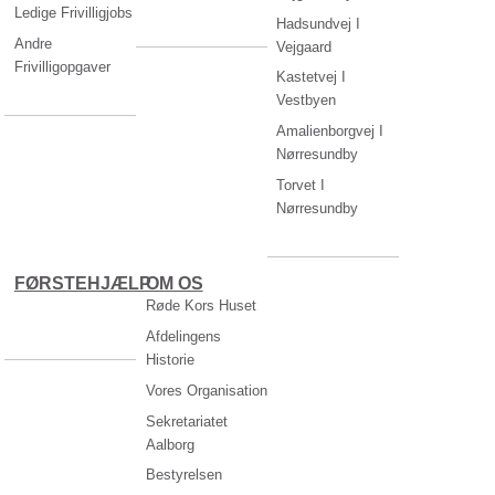
Ledige Frivilligjobs
Hadsundvej I
Andre
Vejgaard
Frivilligopgaver
Kastetvej I
Vestbyen
Amalienborgvej I
Nørresundby
Torvet I
Nørresundby
FØRSTEHJÆLP
OM OS
Røde Kors Huset
Afdelingens
Historie
Vores Organisation
Sekretariatet
Aalborg
Bestyrelsen