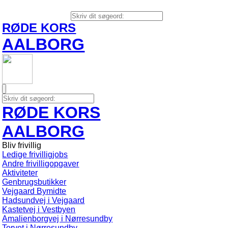
RØDE KORS
AALBORG
RØDE KORS
AALBORG
Bliv frivillig
Ledige frivilligjobs
Andre frivilligopgaver
Aktiviteter
Genbrugsbutikker
Vejgaard Bymidte
Hadsundvej i Vejgaard
Kastetvej i Vestbyen
Amalienborgvej i Nørresundby
Torvet i Nørresundby