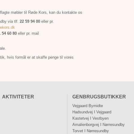
aflagte møbler til Røde Kors, kan du kontakte os
dby via tlf.
22 59 94 00
eller pr.
ekors.dk
1 54 60 80
eller pr. mail
ale.
ik, hvis formål er at skaffe penge til vores
AKTIVITETER
GENBRUGSBUTIKKER
Vejgaard Bymidte
Hadsundvej I Vejgaard
Kastetvej I Vestbyen
Amalienborgvej I Nørresundby
Torvet I Nørresundby