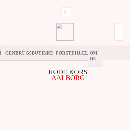
ER
GENBRUGSBUTIKKER
FØRSTEHJÆLP
OM
OS
RØDE KORS
AALBORG