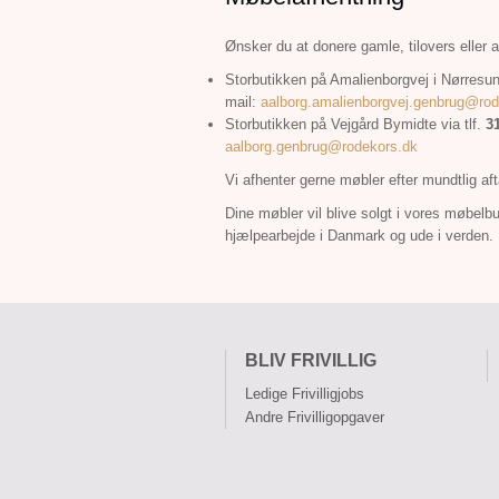
Ønsker du at donere gamle, tilovers eller 
Storbutikken på Amalienborgvej i Nørresun
mail:
aalborg.amalienborgvej.genbrug@rod
Storbutikken på Vejgård Bymidte via tlf.
3
aalborg.genbrug@rodekors.dk
Vi afhenter gerne møbler efter mundtlig aft
Dine møbler vil blive solgt i vores møbelbut
hjælpearbejde i Danmark og ude i verden.
BLIV FRIVILLIG
Ledige Frivilligjobs
Andre Frivilligopgaver