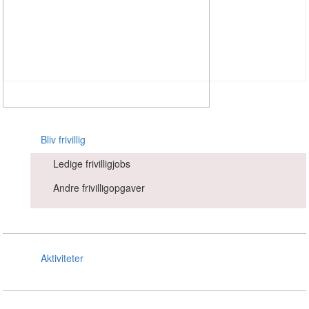
Vejgaard Bymidte
Ledige
frivilligjobs
Bliv frivillig
Hadsundvej i Vejgaard
Andre
Ledige frivilligjobs
Kastetvej i Vestbyen
frivilligopgaver
Andre frivilligopgaver
Amalienborgvej i Nørresundby
Torvet i Nørresundby
Aktiviteter